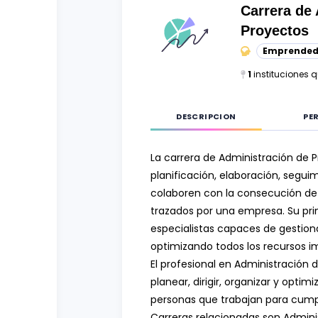
Curso vocacional
Ciencias Sociales
Carrera de
Proyectos
Ingenierías y Arquitectura
Emprended
Letras
1
instituciones 
Recursos Naturales
DESCRIPCION
PER
La carrera de Administración de P
planificación, elaboración, segui
colaboren con la consecución de
trazados por una empresa. Su prin
especialistas capaces de gestion
optimizando todos los recursos i
El profesional en Administración
planear, dirigir, organizar y optim
personas que trabajan para cumpli
Carreras relacionadas son Admini