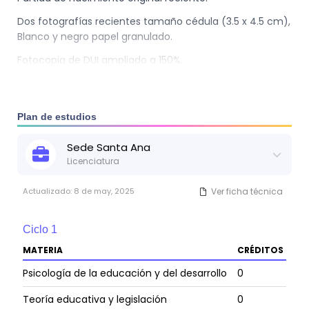
gubernamentales.
Dos fotografías recientes tamaño cédula (3.5 x 4.5 cm),
Consultar(a) o asesor(a) en áreas de la educación Inicial
Blanco y negro papel granulado.
y Parvularia.
Asistente técnico para la primera infancia.
Fotocopia de DUI ampliado a 150%.
Participar y finalizar Curso Propedeutico.
Plan de estudios
Sede
Santa Ana
Licenciatura
Actualizado:
8 de may, 2025
Ver ficha técnica
Ciclo
1
MATERIA
CRÉDITOS
Psicología de la educación y del desarrollo
0
Teoría educativa y legislación
0