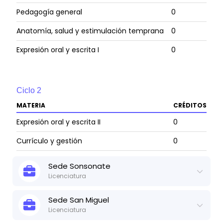
Pedagogía general
0
Anatomía, salud y estimulación temprana
0
Expresión oral y escrita I
0
Ciclo
2
MATERIA
CRÉDITOS
Expresión oral y escrita II
0
Currículo y gestión
0
Neurodesarrollo y estimulación temprana
0
Sede
Sonsonate
Licenciatura
Educación, comunidad y familia
0
Actualizado:
8 de may, 2025
Ver ficha técnica
Didáctica de la psicomotricidad y la
Sede
San Miguel
0
educación física
Licenciatura
Ciclo
1