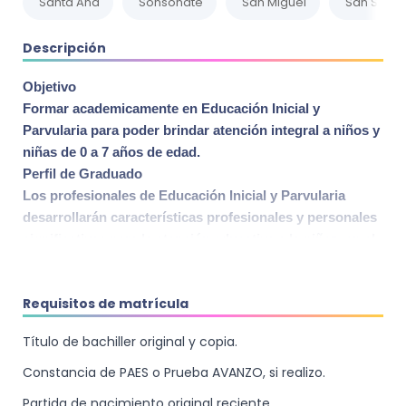
Santa Ana
Sonsonate
San Miguel
San Salva
Descripción
Objetivo
Formar academicamente en Educación Inicial y
Parvularia para poder brindar atención integral a niños y
niñas de 0 a 7 años de edad.
Perfil de Graduado
Los profesionales de Educación Inicial y Parvularia
desarrollarán características profesionales y personales
significativas para la atención educativa a la niñez, en el
vínculo con la familia y la comunidad.
Áreas de Desempeño
Requisitos de matrícula
Docente en Educación Inicial y Parvularia en
instituciones oficiales y privadas.
Título de bachiller original y copia.
Director(a) o sub Director (a)de instituciones educativas
oficiales o privadas propia del nivel.
Constancia de PAES o Prueba AVANZO, si realizo.
Técnicos en instituciones gubernamentales y no
Partida de nacimiento original reciente.