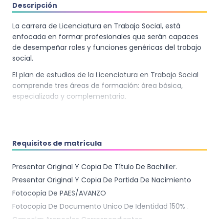
Descripción
La carrera de Licenciatura en Trabajo Social, está
enfocada en formar profesionales que serán capaces
de desempeñar roles y funciones genéricas del trabajo
social.
El plan de estudios de la Licenciatura en Trabajo Social
comprende tres áreas de formación: área básica,
especializada y complementaria.
En El
área básica
contiene los elementos generales
para la comprensión de los subsiguientes contenidos
especializados.
Requisitos de matrícula
El
área especializada
, se define la estructura científica
del trabajo social y su
Presentar Original Y Copia De Título De Bachiller.
vinculación con las diferentes ciencias. El área
Presentar Original Y Copia De Partida De Nacimiento
complementaria, contiene aquellas asignaturas que
Fotocopia De PAES/AVANZO
complementan y enriquecen el conocimiento del
Fotocopia De Documento Unico De Identidad 150% .
estudiante para el adecuado desenvolvimiento