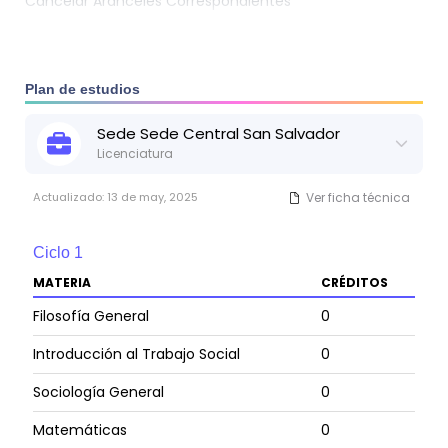
Cancelar Aranceles Correspondientes
profesional.
Plan de estudios
Sede
Sede Central San Salvador
Licenciatura
Actualizado:
13 de may, 2025
Ver ficha técnica
Ciclo
1
MATERIA
CRÉDITOS
Filosofía General
0
Introducción al Trabajo Social
0
Sociología General
0
Matemáticas
0