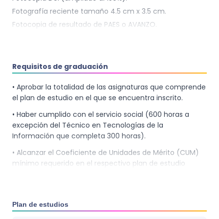
desarrollo y crecimiento de las organizaciones en el
Fotografía reciente tamaño 4.5 cm x 3.5 cm.
ámbito público y privado. Se enfoca en proporcionar
una formación integral que prepare a los graduados
Fotocopia de resultado de PAES o AVANZO.
para enfrentar los retos y demandas del mercado
laboral actual.
Requisitos de graduación
Áreas de desempeño:
• Aprobar la totalidad de las asignaturas que comprende
El perfil del Licenciado en Contaduría Pública incluye
el plan de estudio en el que se encuentra inscrito.
habilidades en contabilidad, auditoría, consultoría
• Haber cumplido con el servicio social (600 horas a
financiera, gestión de costos, entre otros. Los graduados
excepción del Técnico en Tecnologías de la
pueden desempeñarse en una variedad de roles y
Información que completa 300 horas).
sectores, incluyendo:
• Alcanzar el Coeficiente de Unidades de Mérito (CUM)
Contador General
mínimo requerido en el respectivo plan de estudio
Auditor Interno y Externo
inscrito. Los estudiantes que no alcancen el CUM
Asesor Financiero y Tributario
mínimo requerido (6.5), deberán cursar asignaturas
Propietario de Despacho de Contabilidad y Auditoría
complementarias deficitarias en el área que el Decano
Plan de estudios
Contralor General
de la Facultad recomienda, según indica el plan de
estudio.
Auditor Gubernamental