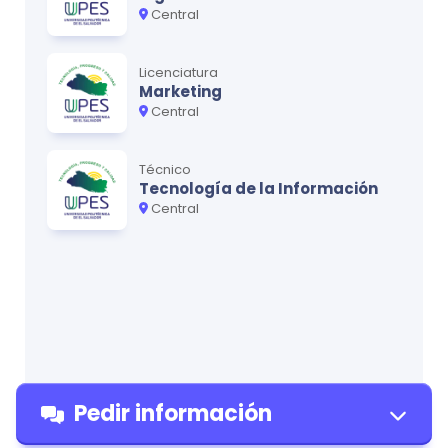
Auditoría I
Central
0
Análisis de Estados Financieros
0
Licenciatura
Administración Financiera
Marketing
0
Central
Técnico
Ciclo
6
Tecnología de la Información
MATERIA
CRÉDITOS
Central
Contabilidad Internacional
0
Auditoría II
0
Contabilidad Gubernamental
0
Contabilidad de Costos I
0
Pedir información
Ciclo
7