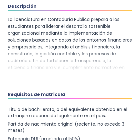
Descripción
La licenciatura en Contaduría Publica prepara a los
estudiantes para liderar el desarrollo sostenible
organizacional mediante la implementación de
soluciones basadas en datos de los entornos financieros
y empresariales, integrando el análisis financiero, la
consultoría, la gestión contable y los procesos de
auditoría a fin de fortalecer la transparencia, la
eficiencia financiera y el cumplimiento normativo en
organizaciones públicas y privadas, contribuyendo así a
la integridad financiera, la responsabilidad corporativa y
el cumplimiento de estándares éticos y legales.
Requisitos de matrícula
Propósito de la carrera:
Título de bachillerato, o del equivalente obtenido en el
extranjero reconocido legalmente en el país.
El objetivo principal de la carrera es formar contadores
Partida de nacimiento original (reciente, no exceda 3
públicos con habilidades sólidas en contabilidad,
meses)
auditoría y consultoría, capaces de contribuir al
Fotocopia DUI (ampliado al 150%).