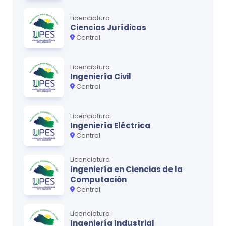
Licenciatura
Ciencias Jurídicas
Central
Ciclo
4
MATERIA
CRÉDITOS
Licenciatura
Métodos y Técnicas de Investigación
0
Ingeniería Civil
Central
Gestión del Talento Humano I
0
Legislación Aplicada a la Propiedad
0
Licenciatura
Intelectual
Ingeniería Eléctrica
Central
Contabilidad III
0
Licenciatura
Ingeniería en Ciencias de la
Computación
Ciclo
5
Central
MATERIA
CRÉDITOS
Licenciatura
Estadística Empresarial
0
Ingeniería Industrial