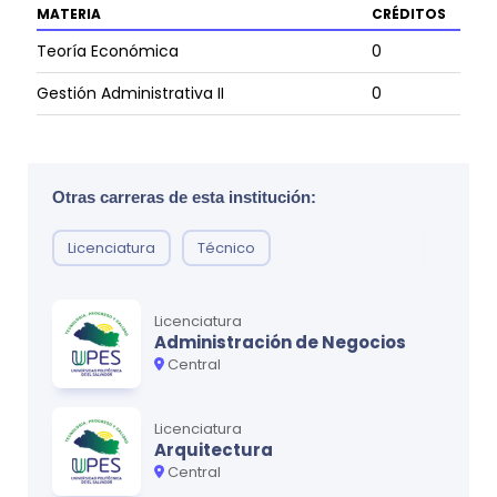
MATERIA
CRÉDITOS
Teoría Económica
0
Gestión Administrativa II
0
Matemática Aplicada a los Negocios
0
Contabilidad I
0
Otras carreras de esta institución:
Licenciatura
Técnico
Ciclo
3
MATERIA
CRÉDITOS
Licenciatura
Marketing I
0
Administración de Negocios
Central
Legislación Aplicada a la Empresa
0
Escritura y Oratoria para la Comunicación
Licenciatura
0
Arquitectura
Científica
Central
Contabilidad II
0