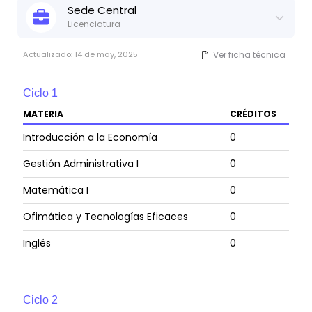
Sede
Central
• Estar solventes del pago de todos los aranceles de la
Licenciatura
universidad.
Actualizado:
14 de may, 2025
Ver ficha técnica
• Tener la Carta de Egresado. Dicha condición la
certifica el Secretario General emitiendo y enviando a
cada estudiante la “Carta de Egresado”.
Ciclo
1
MATERIA
CRÉDITOS
Introducción a la Economía
0
Gestión Administrativa I
0
Matemática I
0
Ofimática y Tecnologías Eficaces
0
Inglés
0
Ciclo
2