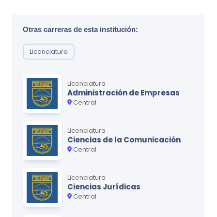
Postproducción de Video
0
Producción de Audio
0
Otras carreras de esta institución:
Fotografía Publicitaria
0
Licenciatura
Ciclo
3
Licenciatura
Administración de Empresas
MATERIA
CRÉDITOS
Central
Realidad Nacional
0
Producción Gráfica
0
Licenciatura
Ciencias de la Comunicación
Producción Cinematográfica
0
Central
Postproducción de Audio
0
Licenciatura
Diseño y Gestión de Proyectos de
Ciencias Jurídicas
0
Comunicación
Central