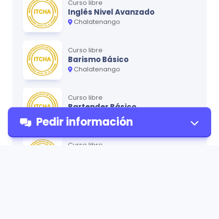
Curso libre
Inglés Nivel Avanzado
Chalatenango
Curso libre
Barismo Básico
Chalatenango
Curso libre
Bartender Básico
Chalatenango
Pedir información
Curso libre
Inglés Básico para Jóvenes
Chalatenango
Pedir
información
Curso libre
Inglés para Niños
Chalatenango
Acrilismo