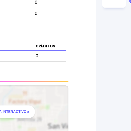
0
0
CRÉDITOS
0
0
0
0
0
 INTERACTIVO »