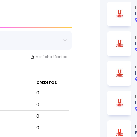
 organización.
Ver ficha técnica
CRÉDITOS
0
0
0
0