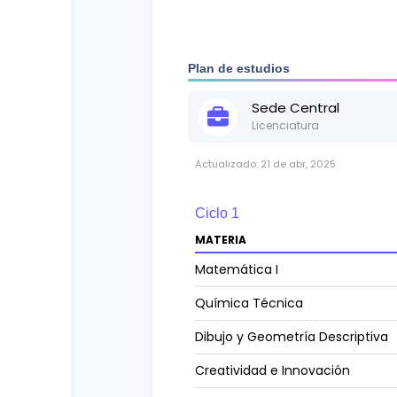
aumentar la productividad de una
Plan de estudios
Sede
Central
Licenciatura
Actualizado:
21 de abr, 2025
Ciclo
1
MATERIA
Matemática I
Química Técnica
Dibujo y Geometría Descriptiva
Creatividad e Innovación