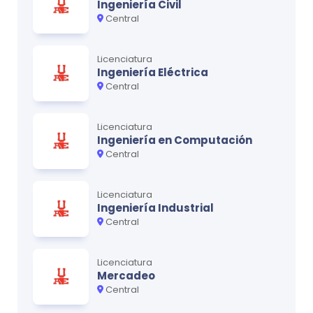
Ingeniería Civil
Central
Ciclo
4
Licenciatura
MATERIA
CRÉDITOS
Ingeniería Eléctrica
Matemática IV
0
Central
Electricidad y Magnetismo
0
Licenciatura
Dinámica
0
Ingeniería en Computación
Central
Estadística y Probabilidades
0
Filosofía Empresarial
0
Licenciatura
Ingeniería Industrial
Central
Ciclo
5
Licenciatura
MATERIA
CRÉDITOS
Mercadeo
Central
Resistencia de Materiales
0