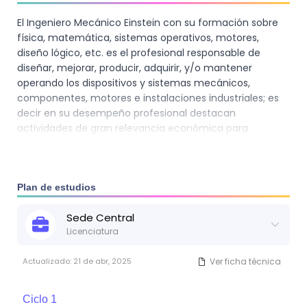
El Ingeniero Mecánico Einstein con su formación sobre
física, matemática, sistemas operativos, motores,
diseño lógico, etc. es el profesional responsable de
diseñar, mejorar, producir, adquirir, y/o mantener
operando los dispositivos y sistemas mecánicos,
componentes, motores e instalaciones industriales; es
decir en su desempeño profesional destacan
actividades de gran relevancia económica para
cualquier país, como son los sistemas de fabricación,
producción y automatización industrial, el transporte, la
maquinaria, la construcción e instalaciones industriales,
las instalaciones térmicas y mecánicas en edificios, así
Plan de estudios
como también el diseño de sistemas de calidad,
Sede
Central
seguridad y control medioambiental de dichas
Licenciatura
actividades.
Actualizado:
21 de abr, 2025
Ver ficha técnica
Ciclo
1