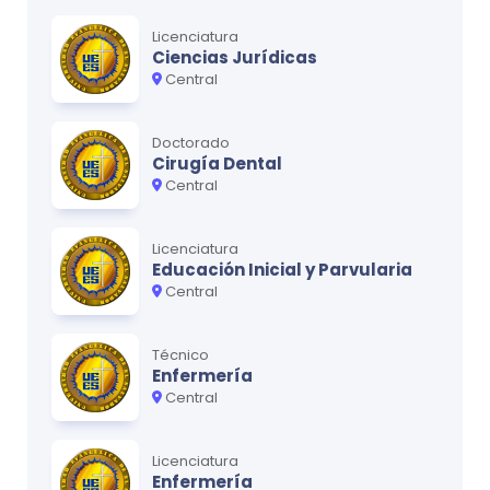
Ciclo
4
Licenciatura
MATERIA
CRÉDITOS
Ciencias Jurídicas
Central
Microanatomía Humana
0
Fisiología
0
Doctorado
Cirugía Dental
Microbiología
0
Central
Epidemiología
0
Herramientas Informáticas
0
Licenciatura
Educación Inicial y Parvularia
Salud Ambiental
0
Central
Técnico
Enfermería
Ciclo
5
Central
MATERIA
CRÉDITOS
Patología General
0
Licenciatura
Enfermería
Medicina Preventiva
0