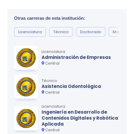
Metodología de la Investigación I
0
Ética
0
Otras carreras de esta institución:
Psicología Médica
0
Licenciatura
Técnico
Doctorado
Maestría
Inglés Técnico
0
Licenciatura
Administración de Empresas
Ciclo
3
Central
MATERIA
CRÉDITOS
Anatomía Humana
0
Técnico
Asistencia Odontológica
Bioquímica
0
Central
Neuroanatomía
0
Licenciatura
Ingeniería en Desarrollo de
Metodología de la Investigación II
0
Contenidos Digitales y Robótica
Aplicada
Central