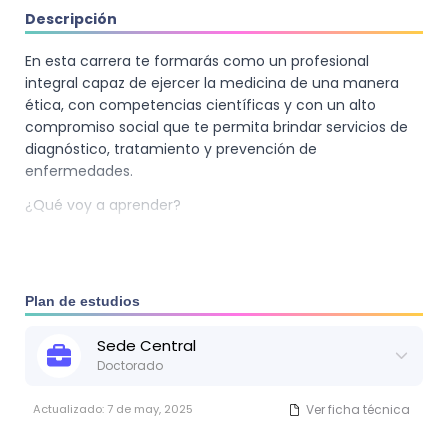
Descripción
En esta carrera te formarás como un profesional
integral capaz de ejercer la medicina de una manera
ética, con competencias científicas y con un alto
compromiso social que te permita brindar servicios de
diagnóstico, tratamiento y prevención de
enfermedades.
¿Qué voy a aprender?
Podrás identificar el momento adecuado para referir al
paciente de ser necesario con el especialista.
Estarás facultado para realizar proyectos de
Plan de estudios
investigación.
Podrás decidir en qué rama de la salud especializarte.
Sede
Central
Doctorado
Actualizado:
7 de may, 2025
Ver ficha técnica