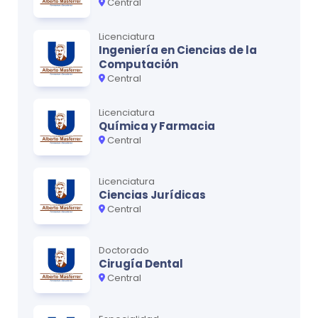
Central
Contabilidad financiera I
0
Licenciatura
Inglés I
0
Ingeniería en Ciencias de la
Computación
Filosofía
0
Central
Licenciatura
Ciclo
4
Química y Farmacia
Central
MATERIA
CRÉDITOS
Estadística II
0
Licenciatura
Ciencias Jurídicas
Principios generales de economía
0
Central
Contabilidad financiera II
0
Inglés II
Doctorado
0
Cirugía Dental
Central
Ciclo
5