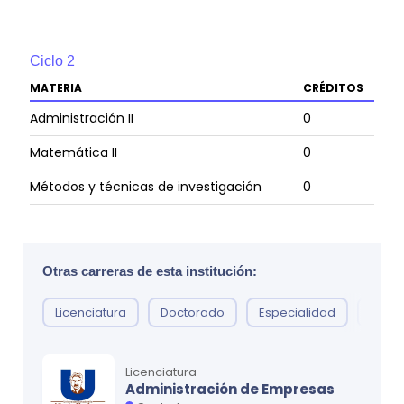
Ciclo
2
MATERIA
CRÉDITOS
Administración II
0
Matemática II
0
Métodos y técnicas de investigación
0
Informática II
0
Otras carreras de esta institución:
Ciclo
3
Licenciatura
Doctorado
Especialidad
Técni
MATERIA
CRÉDITOS
Estadística I
0
Licenciatura
Matemática financiera
0
Administración de Empresas