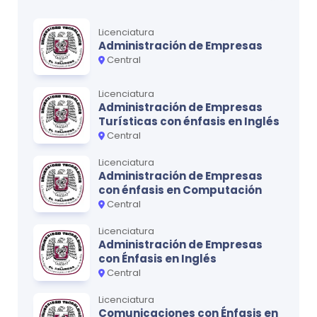
docente será un mediador, constructor, motivador,
Operaciones de Fabricación
0
aprendedor y trasformador de los procesos de
enseñanza y de aprendizaje.
Licenciatura
Física I
0
Administración de Empresas
Central
Matemática III
0
Licenciatura
Inglés I
0
Administración de Empresas
Turísticas con énfasis en Inglés
Central
Ciclo
4
Licenciatura
Administración de Empresas
MATERIA
CRÉDITOS
con énfasis en Computación
Estudio del Trabajo I
0
Central
Física II
0
Licenciatura
Administración de Empresas
Matemática IV
0
con Énfasis en Inglés
Central
Inglés II
0
Licenciatura
Administración
0
Comunicaciones con Énfasis en