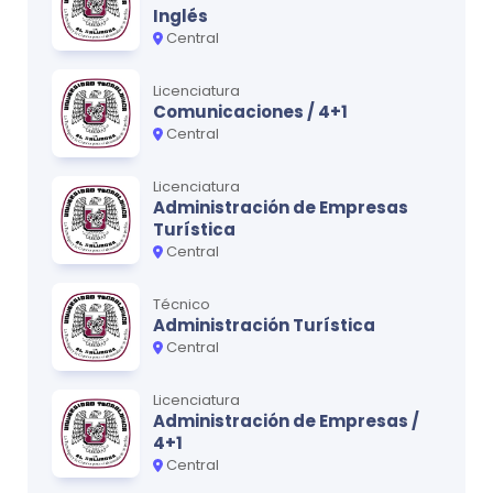
Inglés
Central
Ciclo
5
Licenciatura
MATERIA
CRÉDITOS
Comunicaciones / 4+1
Central
Estudio del Trabajo II
0
Física III
0
Licenciatura
Administración de Empresas
Contabilidad Financiera
0
Turística
Central
Estadística y Probabilidades
0
Técnico
Mercadeo
0
Administración Turística
Central
Licenciatura
Ciclo
6
Administración de Empresas /
MATERIA
CRÉDITOS
4+1
Central
Manufactura Asistida por Computadora
0