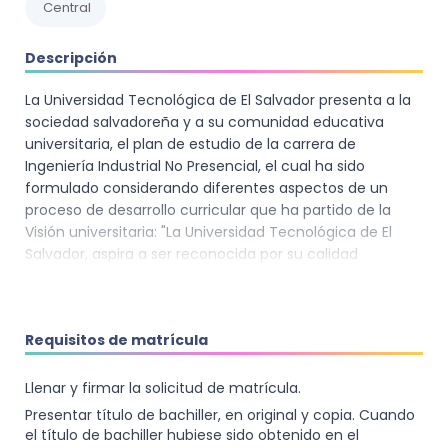
Central
Descripción
La Universidad Tecnológica de El Salvador presenta a la
sociedad salvadoreña y a su comunidad educativa
universitaria, el plan de estudio de la carrera de
Ingeniería Industrial No Presencial, el cual ha sido
formulado considerando diferentes aspectos de un
proceso de desarrollo curricular que ha partido de la
Visión universitaria: "La Universidad Tecnológica de El
Salvador, aspira a ser reconocida por su calidad
educativa, su relevante investigación, su capacidad de
innovación y su trascendencia cultural, accesible a
amplios sectores de la población". Asimismo, se ha
Requisitos de matrícula
tenido muy en cuenta la Misión universitaria: "La
Universidad Tecnológica de El Salvador existe para
brindar a amplios sectores poblacionales, innovadores
Llenar y firmar la solicitud de matrícula.
servicios educativos, promoviendo su capacidad crítica
Presentar título de bachiller, en original y copia. Cuando
y su responsabilidad social; utilizando metodologías y
el título de bachiller hubiese sido obtenido en el