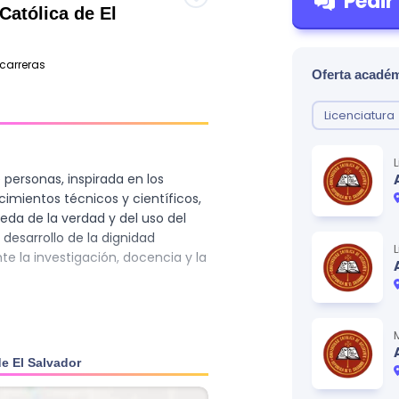
Pedir
Católica de El
carreras
Oferta académ
Licenciatura
 personas, inspirada en los
ocimientos técnicos y científicos,
da de la verdad y del uso del
y desarrollo de la dignidad
e la investigación, docencia y la
elentes servicios de educación
 integral de la persona humana y
de El Salvador
encias de la verdad y del bien