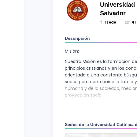
Curso vocacional
Ciencias Sociales
Universidad 
Salvador
Ingenierías y Arquitectura
1
sede
41
Letras
Descripción
Recursos Naturales
Misión:
Nuestra Misión es la formación de
principios cristianos y en los con
orientada a una constante búsque
saber, para contribuir a la tutela 
humana y de la sociedad, mediant
proyección social.
Visión:
Seremos una universidad con exc
superior, líderes en la formación
Sedes de la
Universidad Católica 
de la sociedad, dentro de las exig
común.