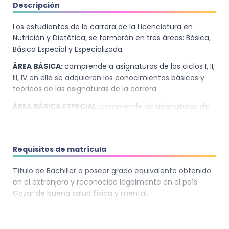
Descripción
Los estudiantes de la carrera de la Licenciatura en
Nutrición y Dietética, se formarán en tres áreas: Básica,
Básica Especial y Especializada.
ÁREA BÁSICA:
comprende a asignaturas de los ciclos I, II,
III, IV en ella se adquieren los conocimientos básicos y
teóricos de las asignaturas de la carrera.
ÁREA BÁSICA ESPECIAL:
comprende las asignaturas de
los ciclos IV, V, VI, VII y VIII en los cuales se adquieren los
conocimientos y se desarrollan las habilidades
necesarias para la atención de pacientes y áreas de
Requisitos de matrícula
nutrición.
ÁREA ESPECIALIZAD:
comprende asignaturas que
Título de Bachiller o poseer grado equivalente obtenido
pertenecen a los ciclos VII, VIII, IX y X en donde se
en el extranjero y reconocido legalmente en el país.
realizarán la Práctica Profesional Especializada, Práctica
Gozar de buena salud física y mental.
Profesional Hospitalaria y la Práctica Profesional
Comunitaria, las que serán desarrolladas en empresas
de alimentos, centros hospitalarios y comunitarios