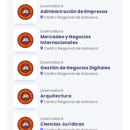
Licenciatura
Administración de Empresas
Ciclo
4
Centro Regional de Ilobasco
MATERIA
CRÉDITOS
Licenciatura
Fisiología Humana
0
Mercadeo y Negocios
Internacionales
Química de Alimentos
0
Centro Regional de Ilobasco
Administración General
0
Licenciatura
Epidemiología de la Nutrición
0
Gestión de Negocios Digitales
Centro Regional de Ilobasco
Informática
0
Licenciatura
Arquitectura
Centro Regional de Ilobasco
Ciclo
5
MATERIA
CRÉDITOS
Licenciatura
Farmacología
0
Ciencias Jurídicas
Centro Regional de Ilobasco