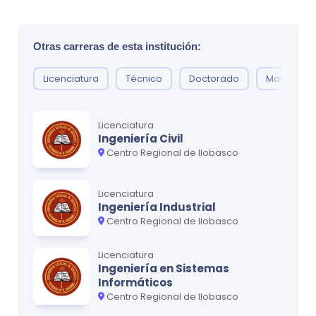
Elementos Físico Matemáticos
0
Ética Social
0
Otras carreras de esta institución:
Psicología
0
Licenciatura
Técnico
Doctorado
Maestría
Ciclo
3
Licenciatura
Ingeniería Civil
MATERIA
CRÉDITOS
Centro Regional de Ilobasco
Anatomía Humana
0
Bioquímica
0
Licenciatura
Ingeniería Industrial
Métodos y Técnicas de Investigación
0
Centro Regional de Ilobasco
Bioética
0
Licenciatura
Ingeniería en Sistemas
Microbiología y Parasitología
0
Informáticos
Estadística
Centro Regional de Ilobasco
0