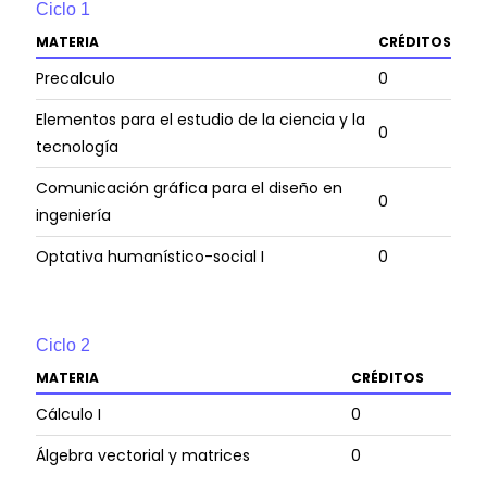
Ciclo
1
Asesoría y consultoría sobre proyectos energéticos con
enfoque medioambiental.
MATERIA
CRÉDITOS
Análisis del consumo o la gestión de energía industrial.
Precalculo
0
Implementación de proyectos energéticos con base en
Elementos para el estudio de la ciencia y la
criterios económicos y de eficiencia.
0
tecnología
Participación en la evaluación económica de proyectos
de inversión para el mejoramiento de la matriz
Comunicación gráfica para el diseño en
energética nacional y el ahorro en operaciones
0
ingeniería
industriales, comerciales, residenciales o de transporte.
Optativa humanístico-social I
0
Ciclo
2
MATERIA
CRÉDITOS
Cálculo I
0
Álgebra vectorial y matrices
0