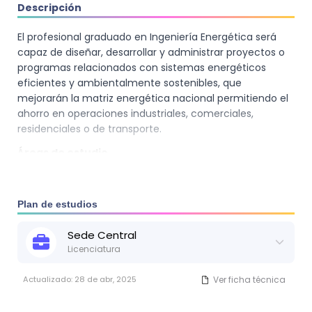
Descripción
El profesional graduado en Ingeniería Energética será
capaz de diseñar, desarrollar y administrar proyectos o
programas relacionados con sistemas energéticos
eficientes y ambientalmente sostenibles, que
mejorarán la matriz energética nacional permitiendo el
ahorro en operaciones industriales, comerciales,
residenciales o de transporte.
Áreas de estudio
Ciencias y matemática.
Ciencias básicas de ingeniería.
Plan de estudios
Ingeniería aplicada.
Optativas técnicas.
Sede
Central
Licenciatura
Humanística–social.
Áreas de desempeño laboral
Actualizado:
28 de abr, 2025
Ver ficha técnica
Dirección técnica o gerencial de la producción, el uso o
la conservación de energía.