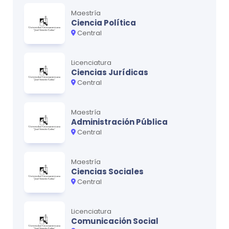
Cálculo III
0
Maestría
Ecuaciones diferenciales
0
Ciencia Política
Central
Física II
0
Programación y métodos numéricos
0
Licenciatura
Ciencias Jurídicas
Central
Ciclo
5
Maestría
MATERIA
CRÉDITOS
Administración Pública
Central
Termodinámica I
0
Mecánica de fluidos
0
Maestría
Ciencias Sociales
Electricidad y magnetismo
0
Central
Sostenibilidad medioambiental
0
Licenciatura
Comunicación Social