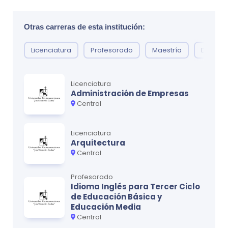
Química general
0
Optativa humanístico-social II
0
Otras carreras de esta institución:
Licenciatura
Profesorado
Maestría
Doctor
Ciclo
3
MATERIA
CRÉDITOS
Licenciatura
Administración de Empresas
Cálculo II
0
Central
Física I
0
Licenciatura
Ciencia de los materiales
0
Arquitectura
Central
Optativa humanístico-social III
0
Profesorado
Idioma Inglés para Tercer Ciclo
de Educación Básica y
Ciclo
4
Educación Media
MATERIA
CRÉDITOS
Central