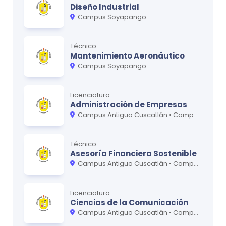
Evaluación inclusiva de habilidades
Diseño Industrial
0
lingüísticas
Campus Soyapango
Diseño de cursos para el desarrollo de
0
Técnico
habilidades lingüísticas
Mantenimiento Aeronáutico
Campus Soyapango
Ciclo
4
Licenciatura
Administración de Empresas
MATERIA
CRÉDITOS
Campus Antiguo Cuscatlán • Campus Soyapango • UDB Virtual
Diseño de cursos para formación continua
0
Investigación en la adquisición de lenguas
Técnico
0
Asesoría Financiera Sostenible
extranjeras
Campus Antiguo Cuscatlán • Campus Soyapango
Redacción académica
0
Licenciatura
Ciencias de la Comunicación
Campus Antiguo Cuscatlán • Campus Soyapango • UDB Virtual
*Para obtener la versión más actualizada, recomendamos