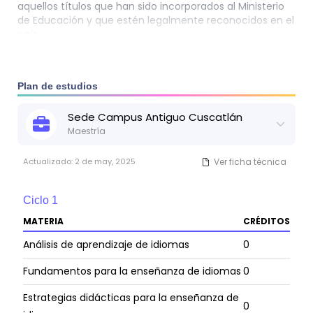
aquellos títulos que han sido incorporados al Ministerio
de Educación y que estén legalmente reconocidos en el
país.
Ser graduado (a) de una de las siguientes carreras:
Licenciatura en Idiomas con Especialidad en la
Enseñanza del Inglés
Plan de estudios
Licenciatura en Idiomas con Especialidad en la
Sede
Campus Antiguo Cuscatlán
Adquisición de Lenguas Extranjeras
Maestría
Licenciatura en Idiomas con Especialidad en Turismo
Licenciatura en Idioma Inglés
Actualizado:
2 de may, 2025
Ver ficha técnica
Licenciatura en Lenguas Modernas
Licenciatura en Ciencias de la Educación Especialidad
Ciclo
1
en Idioma Inglés
MATERIA
CRÉDITOS
Licenciatura en Traducción e Interpretación del Idioma
Inglés
Análisis de aprendizaje de idiomas
0
Licenciatura en Lingüística Aplicada con Especialidad en
Fundamentos para la enseñanza de idiomas
0
Inglés como Lengua Extranjera
Otras Licenciaturas Relacionadas con la Enseñanza o
Estrategias didácticas para la enseñanza de
0
Aprendizaje de Idiomas.