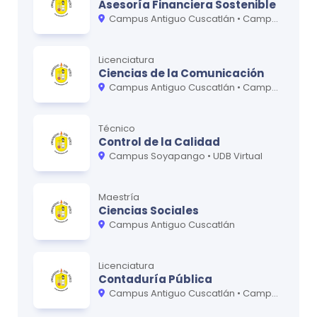
MATERIA
CRÉDITOS
Asesoría Financiera Sostenible
Campus Antiguo Cuscatlán • Campus Soyapango
Ecuaciones Diferenciales
0
Cálculo Avanzado
0
Licenciatura
Ciencias de la Comunicación
Análisis de Circuitos Eléctricos
0
Campus Antiguo Cuscatlán • Campus Soyapango • UDB Virtual
Gestión Ambiental
0
Técnico
Seguridad en Operaciones Terrestres y en
0
Control de la Calidad
Vuelo
Campus Soyapango • UDB Virtual
Maestría
Ciclo
5
Ciencias Sociales
Campus Antiguo Cuscatlán
MATERIA
CRÉDITOS
Mecánica de Fluidos No Viscosos y Viscosos
0
Licenciatura
Electrónica Aplicada a la Aviación
Contaduría Pública
0
Campus Antiguo Cuscatlán • Campus Soyapango
Ciencia y Mecánica de los Materiales
0