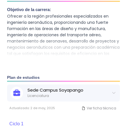
Objetivo de la carrera:
Ofrecer a la región profesionales especializados en
ingeniería aeronáutica, proporcionando una fuerte
formación en las áreas de diseño y manufactura,
ingeniería de operaciones del transporte aéreo,
mantenimiento de aeronaves, desarrollo de proyectos y
negocios aeronáuticos con una preparación académica
tal que satisfagan los requisitos de eficiencia en las
actividades inherentes a su campo, tanto en aspectos
eminentemente tecnoloógicos, como administrativos.
Plan de estudios
Sede
Campus Soyapango
Licenciatura
Actualizado:
2 de may, 2025
Ver ficha técnica
Ciclo
1