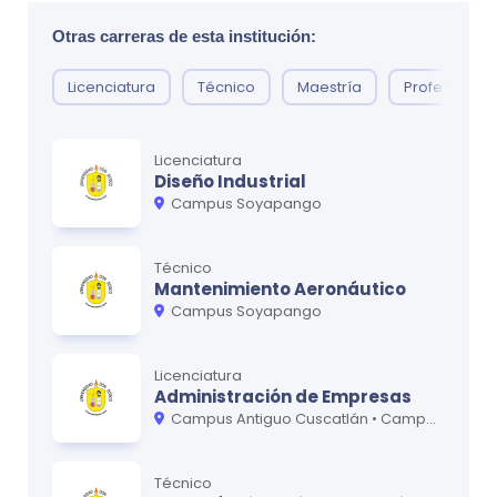
Aplicaciones de Dibujo y Sistemas CAD
0
Otras carreras de esta institución:
Licenciatura
Técnico
Maestría
Profesorado
Ciclo
3
MATERIA
CRÉDITOS
Licenciatura
Cálculo de Varias Variables
0
Diseño Industrial
Campus Soyapango
Estadística Aplicada
0
Equilibrio de Cuerpos Rígidos
0
Técnico
Mantenimiento Aeronáutico
Electricidad y Magnetismo
0
Campus Soyapango
Legislación, Regulaciones y Normativas
0
Aeronáuticas
Licenciatura
Administración de Empresas
Campus Antiguo Cuscatlán • Campus Soyapango • UDB Virtual
Ciclo
4
Técnico