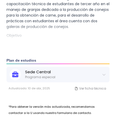
capacitación técnica de estudiantes de tercer año en el
manejo de granjas dedicada a la producción de conejos
para la obtención de carne, para el desarrollo de
prácticas con estudiantes el área cuenta con dos
galeras de producción de conejos.
Objetivo
Que los estudiantes de tercer año adquieran los
conocimientos teóricos-prácticos para el manejo,
administración y comercialización de los productos
Plan de estudios
obtenidos en granjas cunícolas y apícolas.
Sede
Central
Programa especial
Actualizado:
10 de abr, 2025
Ver ficha técnica
*Para obtener la versión más actualizada, recomendamos
contactar a la U usando nuestro formulario de contacto.