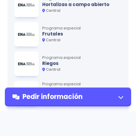
Hortalizas a campo abierto
Central
Programa especial
Frutales
Central
Programa especial
Riegos
Central
Programa especial
Granos Básicos y
Pedir información
Agroindustriales
Central
Programa especial
Agroecología
Pedir
Central