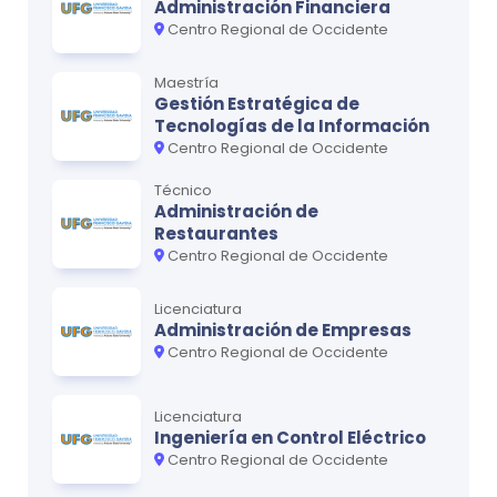
Administración Financiera
Centro Regional de Occidente
Ciclo
4
MATERIA
CRÉDITOS
Maestría
Gestión Estratégica de
Inglés II
0
Tecnologías de la Información
Centro Regional de Occidente
Psicología Experimental
0
Técnico
Psicología del Desarrollo II
0
Administración de
Restaurantes
Psicología Fisiológica II
0
Centro Regional de Occidente
Psicología de la Personalidad II
0
Licenciatura
Administración de Empresas
Centro Regional de Occidente
Ciclo
5
MATERIA
CRÉDITOS
Licenciatura
Psicología Social I
Ingeniería en Control Eléctrico
0
Centro Regional de Occidente
Psicología del Aprendizaje
0