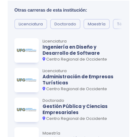
Tecnologías de la Información y las
0
Comunicaciones II
Otras carreras de esta institución:
Emprendimiento e Innovación
0
Licenciatura
Doctorado
Maestría
Técnico
Historia de la Psicología
0
Licenciatura
Ingeniería en Diseño y
Desarrollo de Software
Ciclo
3
Centro Regional de Occidente
MATERIA
CRÉDITOS
Licenciatura
Inglés I
0
Administración de Empresas
Turísticas
Métodos de Investigación en Psicología
0
Centro Regional de Occidente
Psicología del Desarrollo I
0
Doctorado
Gestión Pública y Ciencias
Psicología Fisiológica I
0
Empresariales
Centro Regional de Occidente
Psicología de la Personalidad I
0
Maestría