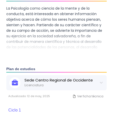
La Psicología como ciencia de la mente y de la
conducta, está interesada en obtener información
objetiva acerca de cómo los seres humanos piensan,
sienten y hacen. Partiendo de su carácter científico y
de su campo de acción, se advierte la importancia de
su ejercicio en la sociedad salvadoreña, a fin de
contribuir de manera científica y técnica al desarrollo
de las potencialidades de las personas, al desarrollo
sostenible del país, a la satisfacción de necesidades
reales, tanto individuales como colectivas, así como a la
prevención, mantenimiento, restablecimiento y
rehabilitación de la Salud Mental.
Plan de estudios
Sede
Centro Regional de Occidente
Licenciatura
Actualizado:
12 de may, 2025
Ver ficha técnica
Ciclo
1