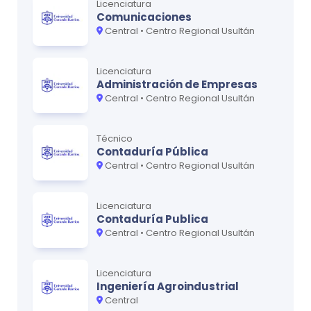
Licenciatura
MATERIA
CRÉDITOS
Comunicaciones
Central • Centro Regional Usultán
Matemática IV
0
Propiedades Físicas y Químicas de los
0
Licenciatura
Materiales
Administración de Empresas
Central • Centro Regional Usultán
Topografía II
0
Mecánica de Sólidos II
0
Técnico
Contaduría Pública
Métodos y Técnicas de Investigación
0
Central • Centro Regional Usultán
Licenciatura
Ciclo
5
Contaduría Publica
Central • Centro Regional Usultán
MATERIA
CRÉDITOS
Mecánica de Fluidos
0
Licenciatura
Ingeniería de Materiales
0
Ingeniería Agroindustrial
Central
Geología Aplicada
0