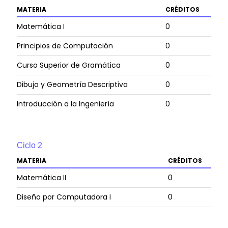
MATERIA
CRÉDITOS
Matemática I
0
Principios de Computación
0
Curso Superior de Gramática
0
Dibujo y Geometría Descriptiva
0
Introducción a la Ingeniería
0
Ciclo
2
MATERIA
CRÉDITOS
Matemática II
0
Diseño por Computadora I
0
Principios Generales de Economía
0