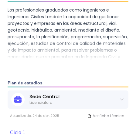
Los profesionales graduados como Ingenieros e
Ingenieras Civiles tendrán la capacidad de gestionar
proyectos y empresas en las áreas estructural, vial,
geotecnia, hidráulica, ambiental, mediante el diseño,
presupuesto, la planificación, programación, supervisión,
ejecución, estudios de control de calidad de materiales
y de impacto ambiental, para resolver problemas o
necesidades que se presentan en la Ingeniería Civil y
que contribuyan al desarrollo sostenible del país,
aplicando conocimientos científicos, técnicos y socio
humanísticos, utilizando técnicas, leyes, normas,
herramientas de comunicación e información
Plan de estudios
trabajando de manera individual y colaborativa.
Sede
Central
Licenciatura
Actualizado:
24 de abr, 2025
Ver ficha técnica
Ciclo
1