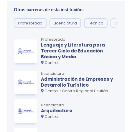
Estadística
0
Otras carreras de esta institución:
Física I
0
Profesorado
Licenciatura
Técnico
Doctora
Profesorado
Ciclo
3
Lenguaje y Literatura para
MATERIA
CRÉDITOS
Tercer Ciclo de Educación
Básica y Media
Matemática III
0
Central
Diseño por Computadora II
0
Licenciatura
Administración de Empresas y
Topografía I
0
Desarrollo Turístico
Central • Centro Regional Usultán
Mecánica de Sólidos I
0
Física II
0
Licenciatura
Arquitectura
Central
Ciclo
4