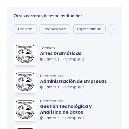
Sociología General
0
Ciclo
1
Otras carreras de esta institución:
MATERIA
CRÉDITOS
Ciclo
3
Técnico
Licenciatura
Especialidad
Maestrí
Introducción a la Economía
0
MATERIA
CRÉDITOS
Matemática III
Gráficas de Ingeniería I
0
0
Técnico
Artes Dramáticas
Estática
Matemática I
0
0
Campus 1 • Campus 2
Física II
Química Técnica
0
0
Licenciatura
Probabilidad y Estadística
Inglés Técnico
0
0
Administración de Empresas
Campus 1 • Campus 2
Tecnología Industrial I
0
Ciclo
2
Licenciatura
Gestión Tecnológica y
MATERIA
CRÉDITOS
Ciclo
4
Analítica de Datos
Campus 1 • Campus 2
Sociología General
0
MATERIA
CRÉDITOS