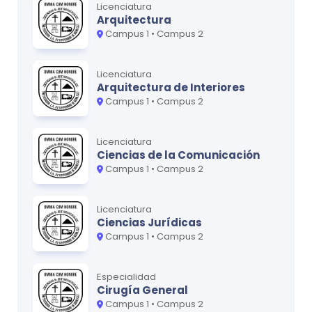
Tecnología Industrial II
Gráficas de Ingeniería II
0
0
Licenciatura
Arquitectura
Principios de Computación y Programación
Matemática II
0
0
Campus 1 • Campus 2
Matemática IV
Física I
0
0
Licenciatura
Física III
Métodos de Investigación
0
0
Arquitectura de Interiores
Campus 1 • Campus 2
Dinámica
0
Ciclo
3
Licenciatura
Ciencias de la Comunicación
MATERIA
CRÉDITOS
Ciclo
5
Campus 1 • Campus 2
Estática
0
MATERIA
CRÉDITOS
Introducción a la Logística y Distribución
Física II
0
0
Licenciatura
Ciencias Jurídicas
Investigación de Operaciones I
Matemática III
0
0
Campus 1 • Campus 2
Tecnología de Información y Comunicación
Probabilidad y Estadística
0
0
Especialidad
Mecánica de Fluidos
Tecnología Industrial I
0
0
Cirugía General
Campus 1 • Campus 2