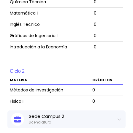
Química Técnica
0
Matemática I
0
Inglés Técnico
0
Gráficas de Ingeniería I
0
Introducción a la Economía
0
Ciclo
2
MATERIA
CRÉDITOS
Métodos de Investigación
0
Física I
0
Matemática II
0
Sede
Campus 2
Licenciatura
Gráficas de Ingeniería II
0
Actualizado:
7 de may, 2025
Ver ficha técnica