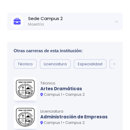
Ciclo
4
Sede
Campus 2
MATERIA
CRÉDITOS
Maestría
Psicología Clínica 4
0
Actualizado:
8 de may, 2025
Ver ficha técnica
Ciclo
1
Otras carreras de esta institución:
Ciclo
5
MATERIA
CRÉDITOS
Técnico
Licenciatura
Especialidad
Maestrí
MATERIA
CRÉDITOS
Psicología Clínica 1
0
Psicología Clínica 5
0
Técnico
Artes Dramáticas
Ciclo
2
Campus 1 • Campus 2
MATERIA
CRÉDITOS
*Para obtener la versión más actualizada, recomendamos
Psicología Clínica 2
0
contactar a la U usando nuestro formulario de contacto.
Licenciatura
Administración de Empresas
Campus 1 • Campus 2