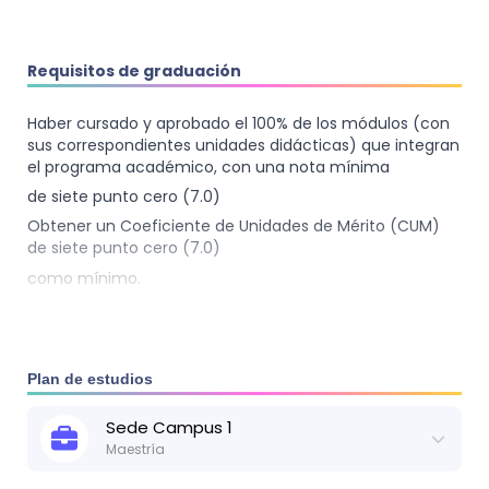
-Fotocopia de Documento Único de Identidad o
pasaporte en el caso de estudiantes extranjeros.
Requisitos de graduación
-Solicitud de admisión completamente llena.
-Fotocopia de partida de nacimiento.
Haber cursado y aprobado el 100% de los módulos (con
sus correspondientes unidades didácticas) que integran
-Currículum vitae reciente.
el programa académico, con una nota mínima
-Aprobar el proceso de admisión.
de siete punto cero (7.0)
Obtener un Coeficiente de Unidades de Mérito (CUM)
de siete punto cero (7.0)
como mínimo.
Certificado de conocimiento de idioma inglés. Los
participantes del programa de maestría tendrán que
demostrar que dominan, como mínimo, el idioma inglés
Plan de estudios
en el nivel intermedio.
Haber cursado y aprobado los cursos virtuales
Sede
Campus 1
"Educación Ambiental y
Maestría
Gestión para la Reducción del Riesgo a Desastres" y