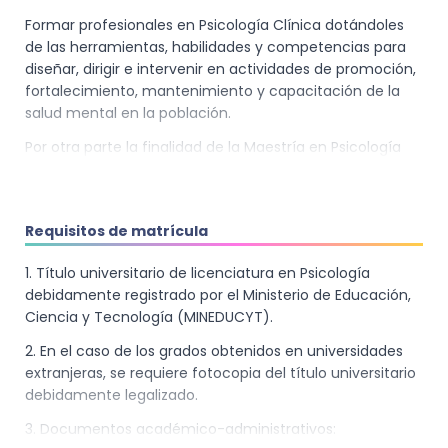
Formar profesionales en Psicología Clínica dotándoles
de las herramientas, habilidades y competencias para
diseñar, dirigir e intervenir en actividades de promoción,
fortalecimiento, mantenimiento y capacitación de la
salud mental en la población.
Por otra parte la finalidad de la Maestría en Psicología
Clínica es que los estudiantes tengan la capacidad para
realizar propuestas para la intervención efectiva en los
problemas de salud mental identificados con el fin de
Requisitos de matrícula
desarrollar un tratamiento integral, efectivo y ético;
para ello, tendrá competencias para discernir, evaluar e
1. Título universitario de licenciatura en Psicología
incorporar a su práctica clínica los estudios e
debidamente registrado por el Ministerio de Educación,
investigaciones en el área de salud mental e integrará la
Ciencia y Tecnología (MINEDUCYT).
formación en el tratamiento de los problemas de salud
mental con otras ciencias que intervienen en este
2. En el caso de los grados obtenidos en universidades
campo.
extranjeras, se requiere fotocopia del título universitario
debidamente legalizado.
3. Documentos académico-administrativos: