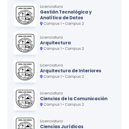
Ciclo
3
Licenciatura
Gestión Tecnológica y
MATERIA
CRÉDITOS
Analítica de Datos
Psicología Clínica 3
0
Campus 1 • Campus 2
Licenciatura
Arquitectura
Ciclo
4
Campus 1 • Campus 2
MATERIA
CRÉDITOS
Psicología Clínica 4
0
Licenciatura
Arquitectura de Interiores
Campus 1 • Campus 2
Ciclo
5
Licenciatura
MATERIA
CRÉDITOS
Ciencias de la Comunicación
Campus 1 • Campus 2
Psicología Clínica 5
0
Licenciatura
Ciencias Jurídicas