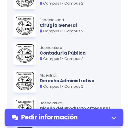
Campus 1 • Campus 2
*Para obtener la versión más actualizada, recomendamos
contactar a la U usando nuestro formulario de contacto.
Especialidad
Cirugía General
Campus 1 • Campus 2
Licenciatura
Contaduría Pública
Campus 1 • Campus 2
Maestría
Derecho Administrativo
Campus 1 • Campus 2
Licenciatura
Diseño del Producto Artesanal
Campus 1 • Campus 2
Pedir información