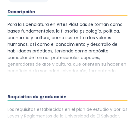
Descripción
Para la Licenciatura en Artes Plásticas se toman como
bases fundamentales, la filosofía, psicología, política,
economía y cultura, como sustento a los valores
humanos, así como el conocimiento y desarrollo de
habilidades prácticas, teniendo como propósito
curricular de formar profesionales capaces,
generadores de arte y cultura, que orienten su hacer en
beneficio de la sociedad salvadoreña, fomentando
valores humanitarios y de progreso social, a través de la
formación teórico-práctica en el estudio científico de
las artes, particularmente en la Opción Pintura.
Requisitos de graduación
Su objetivo general es: Formar profesionales propositivos
para contribuir desde el campo pictórico, en las
Los requisitos establecidos en el plan de estudio y por las
diferentes necesidades que existan en la sociedad
Leyes y Reglamentos de la Universidad de El Salvador.
salvadoreña. Su formación es: un plan de estudios
flexible que integra, la teoría, la práctica y la
investigación, organizada en los tres primeros años con