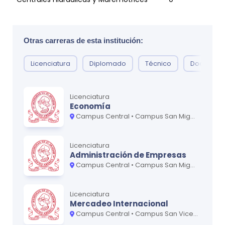
Energía Solar Térmica
0
Energía Eólica
0
Otras carreras de esta institución:
Energía Geotérmica
0
Licenciatura
Diplomado
Técnico
Doctorad
Captura de CO2
0
Licenciatura
Economía
Campus Central • Campus San Miguel - Oriente
Ciclo
3
MATERIA
CRÉDITOS
Licenciatura
Formulación y Evaluación de Proyectos
0
Administración de Empresas
Campus Central • Campus San Miguel - Oriente • Campus San Vicente - Paracentral
Impacto de las Energías Renovables sobre el
0
Medio Ambiente
Licenciatura
Impacto Económico y Social de las Energías
Mercadeo Internacional
0
Renovables
Campus Central • Campus San Vicente - Paracentral