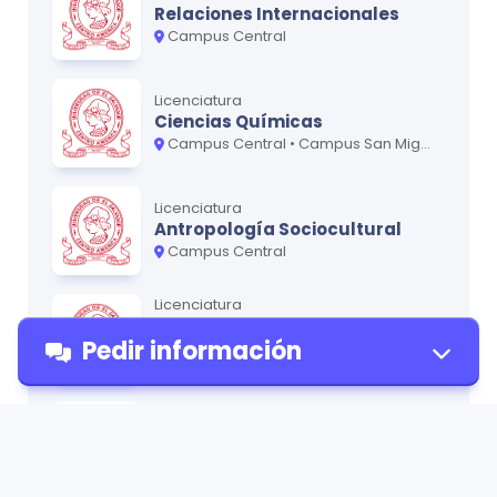
Relaciones Internacionales
Campus Central
Licenciatura
Ciencias Químicas
Campus Central • Campus San Miguel - Oriente
Licenciatura
Antropología Sociocultural
Campus Central
Licenciatura
Artes Plásticas opción
Pedir información
Cerámica
Campus Central
Técnico
Bibliotecología
Pedir
Campus Central