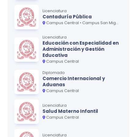
Mecanismos de Desarrollo Limpio
0
Licenciatura
Marco Jurídico y Normativo de las Energías
Contaduría Pública
0
Renovables
Campus Central • Campus San Miguel - Oriente • Campus San Vicente - Paracentral
Licenciatura
Educación con Especialidad en
Ciclo
4
Administración y Gestión
Educativa
MATERIA
CRÉDITOS
Campus Central
Tesis
0
Diplomado
Comercio Internacional y
Aduanas
Campus Central
*Para obtener la versión más actualizada, recomendamos
contactar a la U usando nuestro formulario de contacto.
Licenciatura
Salud Materno Infantil
Campus Central
Licenciatura