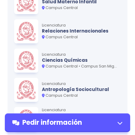
Salud Materno Infantil
Campus Central
Licenciatura
Relaciones Internacionales
Campus Central
Licenciatura
Ciencias Químicas
Campus Central • Campus San Miguel - Oriente
Licenciatura
Antropología Sociocultural
Campus Central
Licenciatura
Artes Plásticas opción
Pedir información
Cerámica
Campus Central