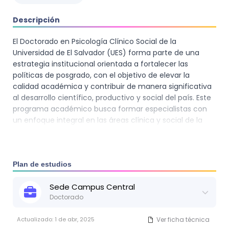
Descripción
El Doctorado en Psicología Clínico Social de la
Universidad de El Salvador (UES) forma parte de una
estrategia institucional orientada a fortalecer las
políticas de posgrado, con el objetivo de elevar la
calidad académica y contribuir de manera significativa
al desarrollo científico, productivo y social del país. Este
programa académico busca formar especialistas con
un enfoque integral en las áreas clínica y social de la
psicología, capacitando a los participantes en
investigación, diagnóstico, tratamiento y rehabilitación
de problemas de salud mental. A través de esta
formación científica de alto nivel, la UES no solo refuerza
Plan de estudios
su liderazgo como principal centro de estudios
Sede
Campus Central
superiores en El Salvador, sino que también amplía su
Doctorado
impacto en la mejora de la docencia, la investigación y
la innovación en el campo de la psicología clínico social,
Actualizado:
1 de abr, 2025
Ver ficha técnica
contribuyendo de manera directa a las