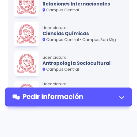
Relaciones Internacionales
Campus Central
Licenciatura
Ciencias Químicas
Campus Central • Campus San Miguel - Oriente
Licenciatura
Antropología Sociocultural
Campus Central
Licenciatura
Artes Plásticas opción
Pedir información
Cerámica
Campus Central
Técnico
Bibliotecología
Pedir
Campus Central