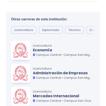
Vulcanología y Peligros Volcánicos
0
Seminario de Tesis I
0
Otras carreras de esta institución:
Licenciatura
Diplomado
Técnico
Doctorad
Ciclo
3
MATERIA
CRÉDITOS
Licenciatura
Petrología
0
Economía
Campus Central • Campus San Miguel - Oriente
Estratigrafía
0
Geología de Campo
0
Licenciatura
Administración de Empresas
Edafología
0
Campus Central • Campus San Miguel - Oriente • Campus San Vicente - Paracentral
Seminario de Tesis II
0
Licenciatura
Mercadeo Internacional
Campus Central • Campus San Vicente - Paracentral
Ciclo
4