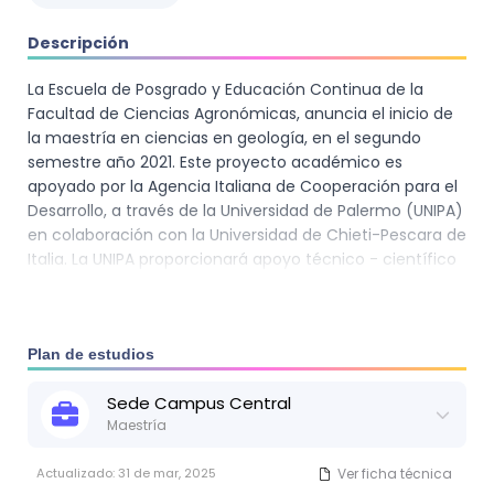
Descripción
La Escuela de Posgrado y Educación Continua de la
Facultad de Ciencias Agronómicas, anuncia el inicio de
la maestría en ciencias en geología, en el segundo
semestre año 2021. Este proyecto académico es
apoyado por la Agencia Italiana de Cooperación para el
Desarrollo, a través de la Universidad de Palermo (UNIPA)
en colaboración con la Universidad de Chieti-Pescara de
Italia. La UNIPA proporcionará apoyo técnico - científico
y soporte económico para la carrera de Ingeniería
Geológica y la Maestría en Ciencias en Geología. El suelo
es un recurso esencial para la agricultura, a la vez es el
medio que almacena las aguas subterráneas del
Plan de estudios
planeta, y es un determinante de los fenómenos
Sede
Campus Central
geológicos que pueden acarrean un riesgo natural. El
Maestría
entendimiento del suelo, sus orígenes y los procesos
que en él ocurren, es esencial para para el
Actualizado:
31 de mar, 2025
Ver ficha técnica
aprovechamiento máximo y sostenible de este recurso