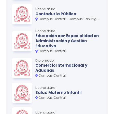
MATERIA
CRÉDITOS
Licenciatura
Contaduría Pública
Geotecnia
0
Campus Central • Campus San Miguel - Oriente • Campus San Vicente - Paracentral
Sismología y Peligros Sísmicos
0
Licenciatura
Geología Marina
0
Educación con Especialidad en
Administración y Gestión
Geofísica
0
Educativa
Campus Central
Seminario de Tesis III
0
Diplomado
Comercio Internacional y
Aduanas
Campus Central
*Para obtener la versión más actualizada, recomendamos
contactar a la U usando nuestro formulario de contacto.
Licenciatura
Salud Materno Infantil
Campus Central
Licenciatura