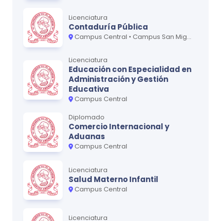
Epidemiología de las Enfermedades
Licenciatura
0
Crónicas I
Contaduría Pública
Campus Central • Campus San Miguel - Oriente • Campus San Vicente - Paracentral
Epidemiología Clínica
0
Licenciatura
Educación con Especialidad en
Administración y Gestión
Ciclo
4
Educativa
MATERIA
Campus Central
CRÉDITOS
Epidemiología Ambiental
0
Diplomado
Comercio Internacional y
Epidemiología Social
0
Aduanas
Campus Central
Economía de la Salud
0
Licenciatura
Evaluación de los Sistemas y Servicios de
0
Salud Materno Infantil
Salud
Campus Central
Evaluación del Impacto Ambiental y Salud
0
Licenciatura