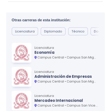
Epidemiología de las Enfermedades
0
Transmisibles I
Otras carreras de esta institución:
Bioestadística II
0
Epidemiología de las Enfermedades
Licenciatura
Diplomado
Técnico
Doctorad
0
Crónicas I
Ética en Investigaciones en Salud
0
Licenciatura
Economía
Campus Central • Campus San Miguel - Oriente
Ciclo
3
Licenciatura
MATERIA
CRÉDITOS
Administración de Empresas
Campus Central • Campus San Miguel - Oriente • Campus San Vicente - Paracentral
Promoción y Educación de la Salud
0
Epidemiología de las Enfermedades
0
Licenciatura
Transmisibles I
Mercadeo Internacional
Campus Central • Campus San Vicente - Paracentral
Metodología de la Investigación Cualitativa
0