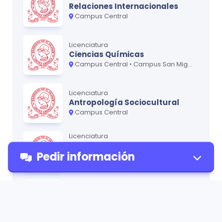
Redacción y Publicación Científica
0
Relaciones Internacionales
Campus Central
Licenciatura
*Para obtener la versión más actualizada, recomendamos
Ciencias Químicas
contactar a la U usando nuestro formulario de contacto.
Campus Central • Campus San Miguel - Oriente
Licenciatura
Antropología Sociocultural
Campus Central
Licenciatura
Artes Plásticas opción
Pedir información
Cerámica
Campus Central
Técnico
Bibliotecología
Pedir
Campus Central