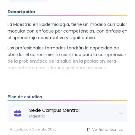
Descripción
La Maestría en Epidemiología, tiene un modelo curricular
modular con enfoque por competencias, con énfasis en
el aprendizaje constructivo y significativo.
Los profesionales formados tendrán la capacidad de
abordar el conocimiento científico para la comprensión
de la problemática de la salud en la población, será
competente para: liderar y gestionar procesos
investigativos, asesorar y dirigir proyectos de
investigación, planear, ejecutar, evaluar y realizar
seguimiento a programas de Salud y de Vigilancia
Epidemiológica, aportar conocimiento científico de
Plan de estudios
calidad para la toma de decisiones en los ámbitos
sanitarios y educativos, proponer medidas de
Sede
Campus Central
prevención e intervenciones eficaces, de acuerdo a las
Maestría
necesidades de la población.
Actualizado:
3 de abr, 2025
Ver ficha técnica