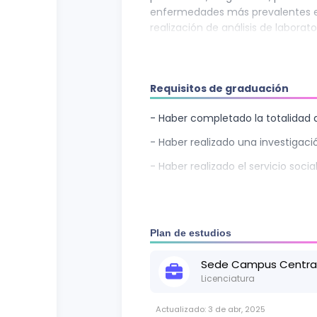
enfermedades más prevalentes en
realización de análisis de labora
del proceso salud-enfermedad 
y estructural.
Requisitos de graduación
- Haber completado la totalidad d
- Haber realizado una investigaci
- Haber realizado el servicio social
Plan de estudios
Sede
Campus Centra
Licenciatura
Actualizado:
3 de abr, 2025