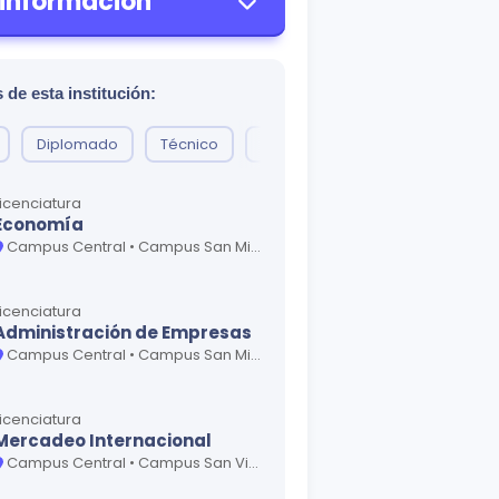
 información
 de esta institución:
Diplomado
Técnico
Doctorado
Profesorado
Licenciatura
Economía
Campus Central • Campus San Miguel - Oriente
Licenciatura
Administración de Empresas
Campus Central • Campus San Miguel - Oriente • Campus San Vicente - Paracentral
Licenciatura
Mercadeo Internacional
Campus Central • Campus San Vicente - Paracentral