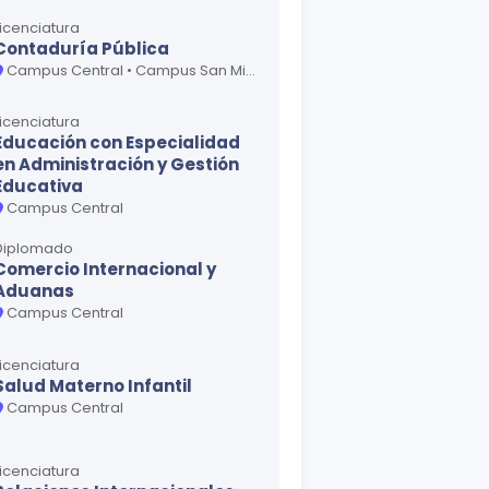
Licenciatura
Contaduría Pública
Campus Central • Campus San Miguel - Oriente • Campus San Vicente - Paracentral
Licenciatura
Educación con Especialidad
en Administración y Gestión
Educativa
Campus Central
Diplomado
Comercio Internacional y
Aduanas
Campus Central
Licenciatura
Salud Materno Infantil
Campus Central
Licenciatura