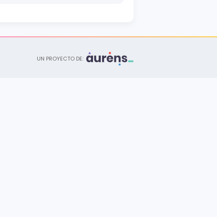
Licenciatura
Ciencias de la Educación
Campus San Miguel - Oriente
Licenciatura
UN PROYECTO DE:
Filosofía
Campus Central • Campus San Miguel - Oriente
Licenciatura
Historia
Campus Central
Licenciatura
Letras
Campus Central • Campus San Miguel - Oriente
Licenciatura
Periodismo
Campus Central