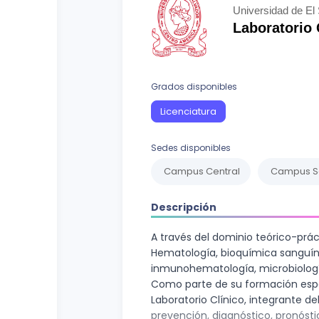
Curso vocacional
Ciencias Sociales
Universidad de El
Laboratorio 
Ingenierías y Arquitectura
Letras
Grados disponibles
Recursos Naturales
Licenciatura
Sedes disponibles
Campus Central
Campus Sa
Descripción
A través del dominio teórico-práct
Hematología, bioquímica sanguín
inmunohematología, microbiología,
Como parte de su formación espec
Laboratorio Clínico, integrante de
prevención, diagnóstico, pronósti