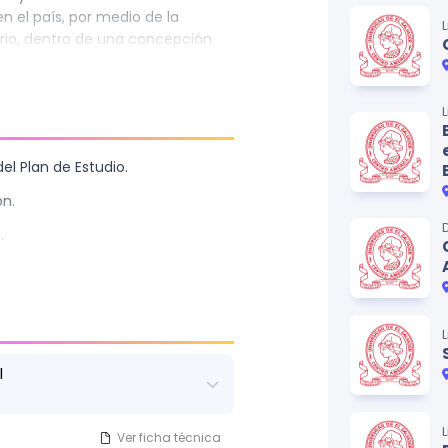
 el país, por medio de la
torio, dentro de una concepción
como un fenómeno socio-natural
el Plan de Estudio.
ón.
.
l
Ver ficha técnica